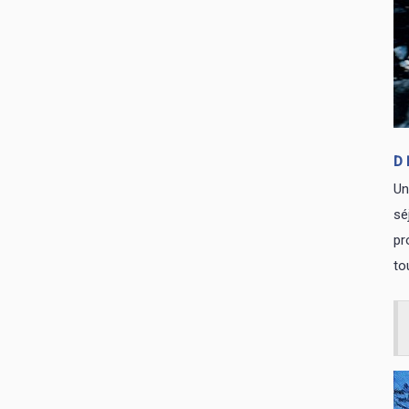
D
Un
sé
pr
to